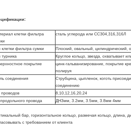
ецификации:
териал клетки фильтра
сталь углерода или СС304,316,316Л
мки
 клетки фильтра сумки
Плоский, овальный, цилиндрический, 
 турника
Круглое кольцо, звезда, охватывает ил
верхностное покрытие
цинк-гальванизирование, покрытие кр
полируя
иль соединения
Струбцина, цыпленок, коготь присоеди
соединению
 проводов
8,10,12,16,20,24
 продольного провода
ДН3мм, 3.2мм, 3.5мм, 3.8мм 4мм
тикальный бар, горизонтальное кольцо, размечая кольцо, длина, д
ласовывать с требованием от клиента