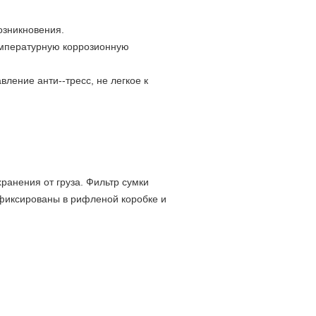
озникновения.
емпературную коррозионную
ление анти--тресс, не легкое к
ранения от груза. Фильтр сумки
афиксированы в рифленой коробке и