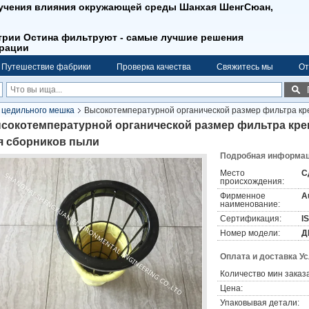
зучения влияния окружающей среды Шанхая ШенгСюан,
трии Остина фильтруют - самые лучшие решения
рации
Путешествие фабрики
Проверка качества
Свяжитесь мы
От
 цедильного мешка
Высокотемпературной органической размер фильтра кр
сокотемпературной органической размер фильтра кре
я сборников пыли
Подробная информаци
Место
С
происхождения:
Фирменное
Au
наименование:
Сертификация:
I
Номер модели:
Д
Оплата и доставка У
Количество мин заказа
Цена:
Упаковывая детали: