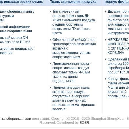
р инкассаторских сумок
Ткань скольжения воздуха
корпус филь
шки сборника пыли с
Тип сплетенный
Дизайн проч
атурным
полиэстером ткань ДН
нержавеющег
ем
76мм скольжения воздуха
фильтра раз
с одним бортовым
для жидкост
совой информации
покрытием ПУ желтого
механическо
ешка сборника пыли
цвета
инструмента
ильный мешок DN
Облегченный гибкий шланг
НЕРЖАВЕЮ
чистки газа BF m3
транспортера скольжения
ФИЛЬТРА С
воздуха с
С 28" НЕР
атурные цедильные
высокотемпературным
КОРЗИНА
ивления
сопротивлением
Сделанный в
Промышленная носка -
фильтра 150p
сопротивляясь воздух
стрейнера К
сползает ткань, 4-6 мм
npt 38" 18" D
ткани толщины
Корпус филь
подпоясывая
сумки нержа
Пневматическая ткань
Мулти для ф
скольжения воздуха
химической
отсутствие абсорбции
промышленн
влаги в закрученных
полиэстером материалах
волокна
етка сборника пыли
поставщик. Copyright © 2018 - 2025 Shanghai ShengXuan Env
Reserved. Developed by
ECER