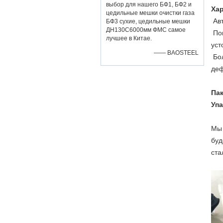
выбор для нашего БФ1, БФ2 и
Хар
цедильные мешки очистки газа
Авт
БФ3 сухие, цедильные мешки
ДН130С6000мм ФМС самое
Пов
лучшее в Китае.
уст
—— BAOSTEEL
Бол
де
Пак
Упа
Мы 
буд
ста