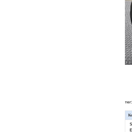
тег
К
S
E