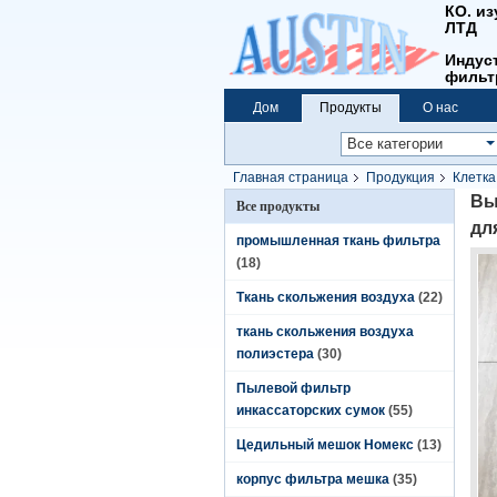
КО. и
ЛТД
Индус
фильт
Дом
Продукты
О нас
Главная страница
Продукция
Клетка
пыли
Вы
Все продукты
дл
промышленная ткань фильтра
(18)
Ткань скольжения воздуха
(22)
ткань скольжения воздуха
полиэстера
(30)
Пылевой фильтр
инкассаторских сумок
(55)
Цедильный мешок Номекс
(13)
корпус фильтра мешка
(35)