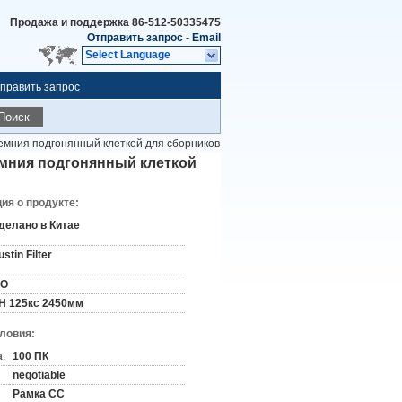
Продажа и поддержка
86-512-50335475
Отправить запрос
-
Email
Select Language
править запрос
Поиск
емния подгонянный клеткой для сборников
мния подгонянный клеткой
я о продукте:
делано в Китае
stin Filter
SO
Н 125кс 2450мм
словия:
:
100 ПК
negotiable
Рамка СС