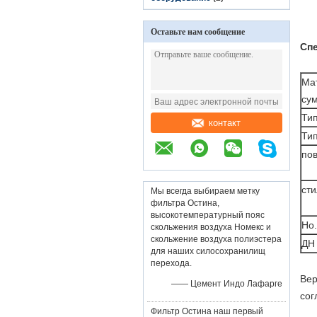
Оставьте нам сообщение
Сп
Ма
су
Тип
контакт
Тип
по
ст
Мы всегда выбираем метку
фильтра Остина,
высокотемпературный пояс
Но.
скольжения воздуха Номекс и
скольжение воздуха полиэстера
ДН
для наших силосохранилищ
перехода.
Вер
—— Цемент Индо Лафарге
сог
Фильтр Остина наш первый