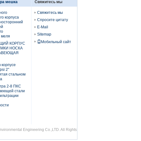
тра мешка
Свяжитесь мы
ного
Свяжитесь мы
о корпуса
Спросите цитату
носторонний
ей
E-Mail
го
Sitemap
 меля
Мобильный сайт
ЩИЙ КОРПУС
УМКИ НОСКА
ЖАВЕЮЩАЯ
 корпусе
si 2"
итая стальном
ia
тра 2-8 ПКС
веющей стали
ильтрации
ости
ironmental Engineering Co.,LTD. All Rights