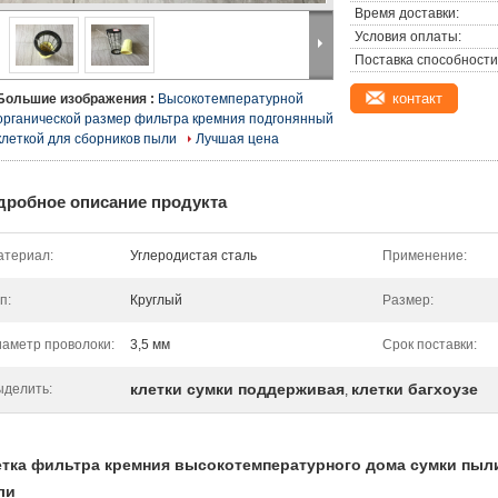
Время доставки:
Условия оплаты:
Поставка способности
контакт
Большие изображения :
Высокотемпературной
органической размер фильтра кремния подгонянный
клеткой для сборников пыли
Лучшая цена
дробное описание продукта
атериал:
Углеродистая сталь
Применение:
п:
Круглый
Размер:
аметр проволоки:
3,5 мм
Срок поставки:
клетки сумки поддерживая
клетки багхоузе
ыделить:
,
тка фильтра кремния высокотемпературного дома сумки пыли
ли