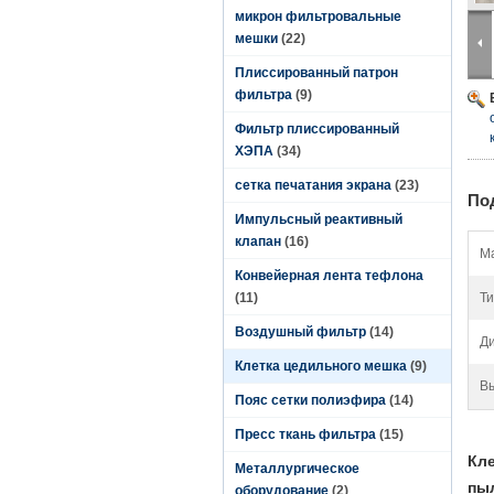
микрон фильтровальные
мешки
(22)
Плиссированный патрон
фильтра
(9)
Фильтр плиссированный
ХЭПА
(34)
сетка печатания экрана
(23)
По
Импульсный реактивный
клапан
(16)
М
Конвейерная лента тефлона
(11)
Ти
Воздушный фильтр
(14)
Ди
Клетка цедильного мешка
(9)
В
Пояс сетки полиэфира
(14)
Пресс ткань фильтра
(15)
Кле
Металлургическое
пы
оборудование
(2)