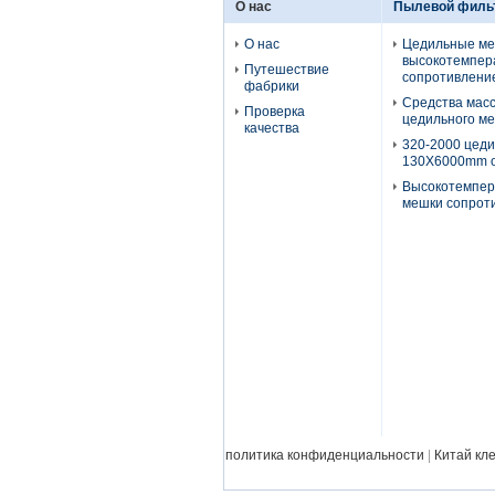
О нас
Пылевой фильт
О нас
Цедильные ме
высокотемпер
Путешествие
сопротивлени
фабрики
Средства мас
Проверка
цедильного м
качества
320-2000 цед
130X6000mm о
Высокотемпер
мешки сопрот
политика конфиденциальности
|
Китай кл