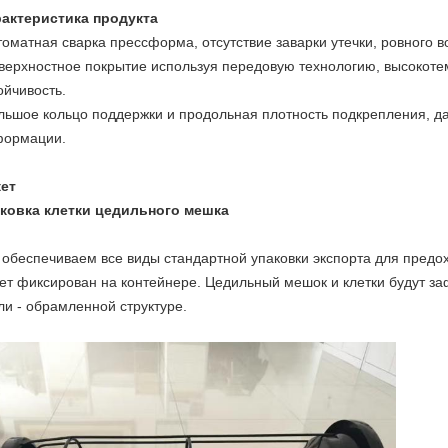
актеристика продукта
оматная сварка прессформа, отсутствие заварки утечки, ровного в
ерхностное покрытие используя передовую технологию, высокот
ойчивость.
ьшое кольцо поддержки и продольная плотность подкрепления, дав
формации.
ет
ковка клетки цедильного мешка
обеспечиваем все виды стандартной упаковки экспорта для предох
ет фиксирован на контейнере. Цедильный мешок и клетки будут з
ли - обрамленной структуре.