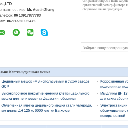
o.,LTD
онтактное лицо:
Mr. Austin Zhang
елефон:
86 13917877783
акс:
86-512-50335475
льше Клетка цедильного мешка
Цедильный мешок FMS используемый в сухом заводе
Коррозионная ус
GCP
подгонянная по
Высокопрочное покрытие кремния клетки цедильного
Мм длины ДН 125
мешка для печи цемента Дедустинг сборники
для сухих сборн
Облегченная клетка цедильного мешка стали углерода,
Электростанции 
мм длины ДН 125 кс 6000 клетки Багхоузе
обслуживание с 
поверхностной