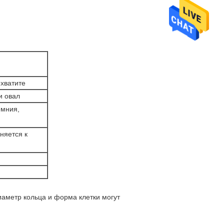
охватите
и овал
емния,
няется к
иаметр кольца и форма клетки могут