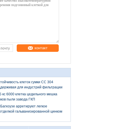
контакт
тойчивость клеток сумки СС 304
ддерживая для индустрий фильтрации
 кс 6000 клетка цедильного мешка
иков пыли завода ГКП
Багхоузе арретируют легкое
отделкой гальванизированной цинком