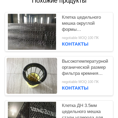
Похожие продукты
Клетка цедильного
мешка округлой
формы
промышленная,
negotiable MOQ:100 ПК
клетка сборника пыли
КОНТАКТЫ
с трубкой Вентури
Высокотемпературной
органической размер
фильтра кремния
подгонянный клеткой
negotiable MOQ:100 ПК
для сборников пыли
КОНТАКТЫ
Клетка ДН 3.5мм
цедильного мешка
стали углерода для