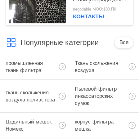
пыли собирая
negotiable MOQ:100 ПК
поддерживать
КОНТАКТЫ
элементов
Популярные категории
Все
промышленная
Ткань скольжения
ткань фильтра
воздуха
Пылевой фильтр
ткань скольжения
инкассаторских
воздуха полиэстера
сумок
Цедильный мешок
корпус фильтра
Номекс
мешка