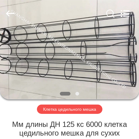
Engineering
Co.,LTD.
All
Rights
Reserved.
Developed
by
ECER
ДОМ
ПРОДУКТЫ
О
НАС
ПУТЕШЕСТВИЕ
ФАБРИКИ
Клетка цедильного мешка
Мм длины ДН 125 кс 6000 клетка
ПРОВЕРКА
цедильного мешка для сухих