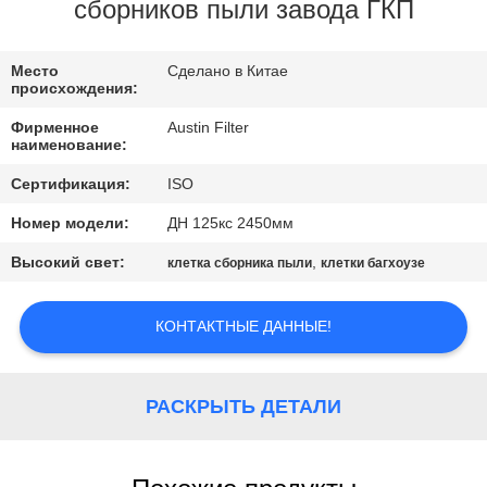
КАЧЕСТВА
сборников пыли завода ГКП
СВЯЖИТЕСЬ
Место
Сделано в Китае
происхождения:
МЫ
Фирменное
Austin Filter
наименование:
СПРОСИТЕ
Сертификация:
ISO
ЦИТАТУ
Номер модели:
ДН 125кс 2450мм
Высокий свет:
,
клетка сборника пыли
клетки багхоузе
КАРТА
САЙТА
КОНТАКТНЫЕ ДАННЫЕ!
PRIVACY
РАСКРЫТЬ ДЕТАЛИ
POLICY