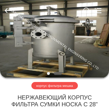
Engineering
Co.,LTD.
All
Rights
Reserved.
Developed
by
ECER
ДОМ
ПРОДУКТЫ
О
НАС
ПУТЕШЕСТВИЕ
ФАБРИКИ
корпус фильтра мешка
НЕРЖАВЕЮЩИЙ КОРПУС
ПРОВЕРКА
ФИЛЬТРА СУМКИ НОСКА С 28"