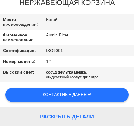
КАЧЕСТВА
НЕРЖАВЕЮЩАЯ КОРЗИНА
СВЯЖИТЕСЬ
Место
Китай
происхождения:
МЫ
Фирменное
Austin Filter
наименование:
СПРОСИТЕ
Сертификация:
ISO9001
ЦИТАТУ
Номер модели:
1#
Высокий свет:
,
сосуд фильтра мешка
КАРТА
Жидкостный корпус фильтра
САЙТА
КОНТАКТНЫЕ ДАННЫЕ!
PRIVACY
POLICY
РАСКРЫТЬ ДЕТАЛИ