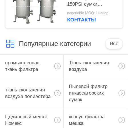
150PSI сумки
углерода стальной
negotiable MOQ:1 набор
Multi
КОНТАКТЫ
Популярные категории
Все
промышленная
Ткань скольжения
ткань фильтра
воздуха
Пылевой фильтр
ткань скольжения
инкассаторских
воздуха полиэстера
сумок
Цедильный мешок
корпус фильтра
Номекс
мешка