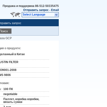
Продажа и поддержка
86-512-50335475
Отправить запрос
-
Email
Select Language
править запрос
Поиск
газа GCP
я о продукте:
деланный в Китае
USTIN FILTER
SO9001-2008
MS 9806
словия:
:
100 ПК
negotiable
Паллет, коробка коробки,
вязать сумки