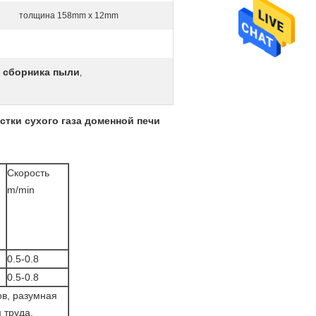
толщина 158mm x 12mm
и сборника пыли
,
ки сухого газа доменной печи
Скорость
m/min
0.5-0.8
0.5-0.8
ов, разумная
 труда.