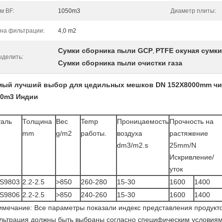
м BF:
1050m3
Диаметр плиты:
на фильтрации:
4,0 m2
Сумки сборника пыли GCP
PTFE окуная сумк
,
ыделить:
Сумки сборника пыли очистки газа
мый лучший выбор для цедильных мешков DN 152X8000mm чист
50m3 Индии
таль
Толщина
Вес
Temp
Проницаемость
Прочность на
mm
g/m2
работы.
воздуха
растяжение
dm3/m2.s
25mm/N
Искривление/
уток
S9803
2.2-2.5
>850
260-280
15-30
1600
1400
S9806
2.2-2.5
>850
240-260
15-30
1600
1400
имечание: Все параметры показали индекс представления продукт
льтрация должны быть выбраны согласно специфическим условиям