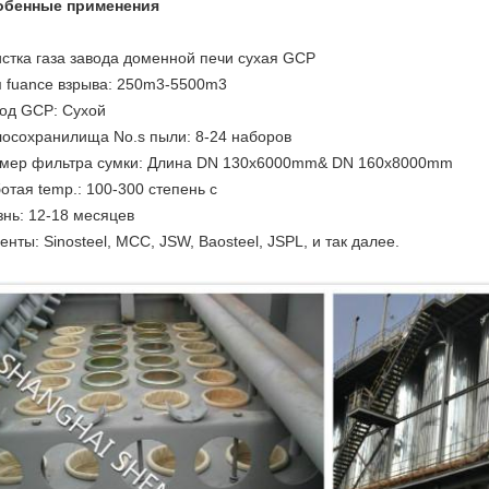
обенные применения
стка газа завода доменной печи сухая GCP
 fuance взрыва: 250m3-5500m3
од GCP: Сухой
осохранилища No.s пыли: 8-24 наборов
мер фильтра сумки: Длина DN 130x6000mm& DN 160x8000mm
отая temp.: 100-300 степень c
нь: 12-18 месяцев
енты: Sinosteel, MCC, JSW, Baosteel, JSPL, и так далее.