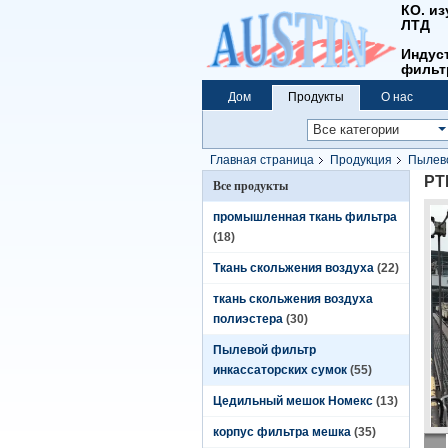
КО. и
ЛТД
Индус
фильт
Дом
Продукты
О нас
Главная страница
Продукция
Пылево
PT
Все продукты
промышленная ткань фильтра
(18)
Ткань скольжения воздуха
(22)
ткань скольжения воздуха
полиэстера
(30)
Пылевой фильтр
инкассаторских сумок
(55)
Цедильный мешок Номекс
(13)
корпус фильтра мешка
(35)