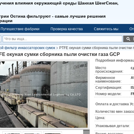
зучения влияния окружающей среды Шанхая ШенгСюан,
трии Остина фильтруют - самые лучшие решения
рации
Путешествие фабрики
Проверка качества
Свяжитесь мы
От
й фильтр инкассаторских сумок
PTFE окуная сумки сборника пыли очистки 
FE окуная сумки сборника пыли очистки газа GCP
Подробная информаци
Место
с
происхождения:
Фирменное
A
наименование:
Сертификация:
I
Номер модели:
F
Оплата и доставка У
Количество мин заказа
Цена:
Упаковывая детали: