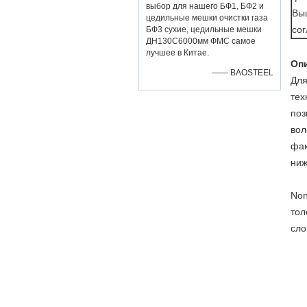
выбор для нашего БФ1, БФ2 и
Вы
цедильные мешки очистки газа
со
БФ3 сухие, цедильные мешки
ДН130С6000мм ФМС самое
лучшее в Китае.
Оп
—— BAOSTEEL
Для
тех
поз
вол
фак
ниж
Non
тол
сло