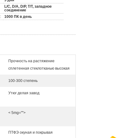
3 дня
L/C, D/A, D/P, T/T, западное
соединение
:
1000 ПК в день
Прочность на растяжение
сплетенная стеклотканью высокая
100-300 степень
Утюг делая завод
< 5mg="">
ПТФЭ окуная и покрывая