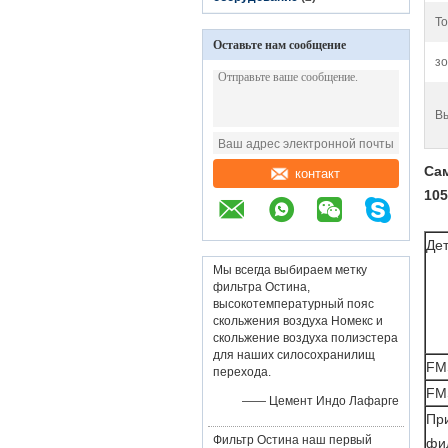
То
Оставьте нам сообщение
зо
В
Са
контакт
10
Де
Мы всегда выбираем метку
фильтра Остина,
высокотемпературный пояс
скольжения воздуха Номекс и
скольжение воздуха полиэстера
для наших силосохранилищ
FM
перехода.
FM
—— Цемент Индо Лафарге
Пр
Фильтр Остина наш первый
фи