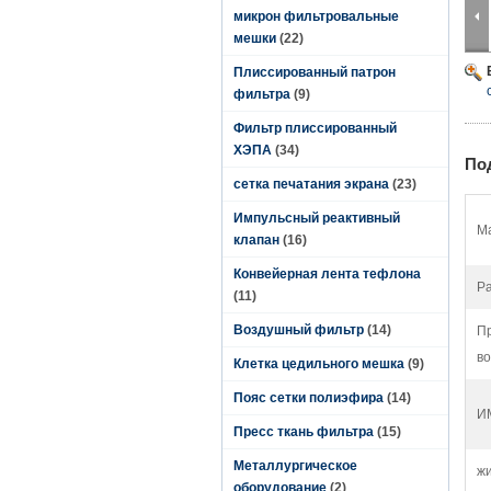
микрон фильтровальные
мешки
(22)
Плиссированный патрон
фильтра
(9)
Фильтр плиссированный
ХЭПА
(34)
По
сетка печатания экрана
(23)
Импульсный реактивный
М
клапан
(16)
Конвейерная лента тефлона
Ра
(11)
Воздушный фильтр
(14)
П
во
Клетка цедильного мешка
(9)
Пояс сетки полиэфира
(14)
И
Пресс ткань фильтра
(15)
Металлургическое
жи
оборудование
(2)