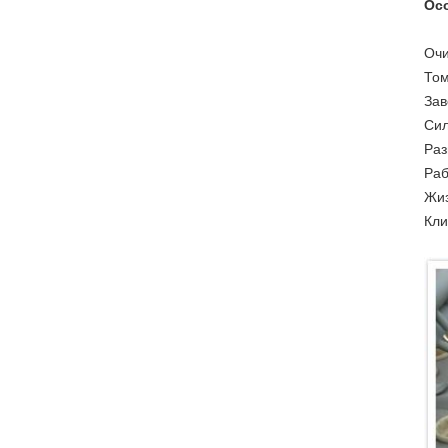
Ос
Очи
Том
Зав
Сил
Раз
Раб
Жиз
Кли