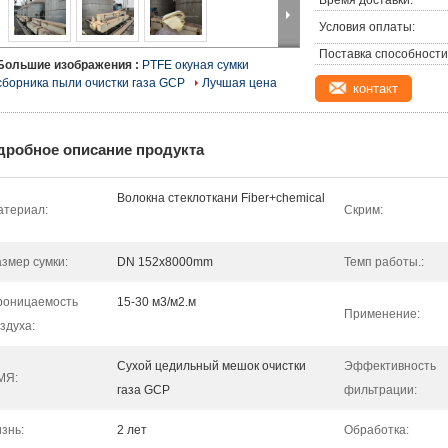
Время доставки:
Условия оплаты:
Поставка способности
Большие изображения :
PTFE окуная сумки
сборника пыли очистки газа GCP
Лучшая цена
контакт
дробное описание продукта
Волокна стеклоткани Fiber+chemical
атериал:
Скрим:
змер сумки:
DN 152x8000mm
Темп работы.:
роницаемость
15-30 м3/м2.м
Применение:
здуха:
Сухой цедильный мешок очистки
Эффективность
МЯ:
газа GCP
фильтрации:
знь:
2 лет
Обработка: