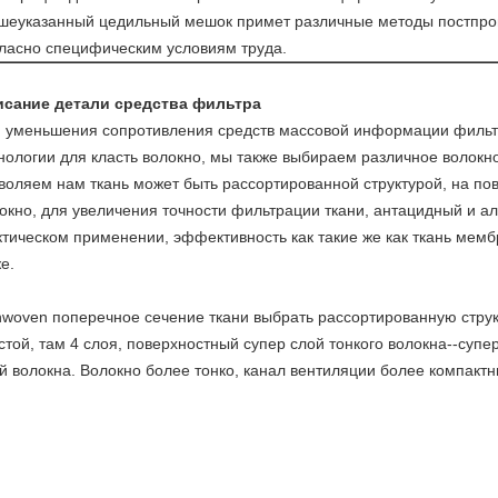
шеуказанный цедильный мешок примет различные методы постпро
гласно специфическим условиям труда.
исание детали средства фильтра
 уменьшения сопротивления средств массовой информации фильт
нологии для класть волокно, мы также выбираем различное волокн
воляем нам ткань может быть рассортированной структурой, на пов
окно, для увеличения точности фильтрации ткани, антацидный и алк
тическом применении, эффективность как такие же как ткань мем
е.
woven поперечное сечение ткани выбрать рассортированную структ
стой, там 4 слоя, поверхностный супер слой тонкого волокна--супер
й волокна. Волокно более тонко, канал вентиляции более компактн