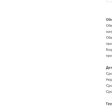
Об
Обе
нат
Обе
про
Ког
про
Дет
Сро
Нор
Сро
Сро
Гру