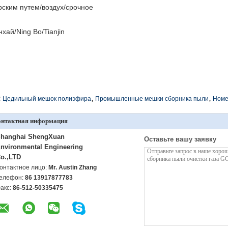
ским путем/воздух/срочное
хай/Ning Bo/Tianjin
,
,
:
Цедильный мешок полиэфира
Промышленные мешки сборника пыли
Номе
онтактная информация
hanghai ShengXuan
Оставьте вашу заявку
nvironmental Engineering
o.,LTD
онтактное лицо:
Mr. Austin Zhang
елефон:
86 13917877783
акс:
86-512-50335475