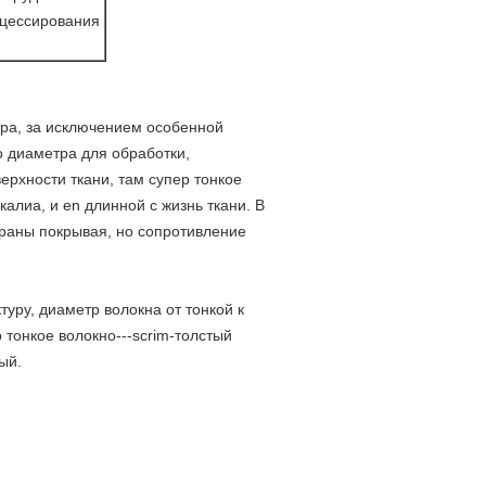
цессирования
ра, за исключением особенной
о диаметра для обработки,
ерхности ткани, там супер тонкое
алиа, и en длинной с жизнь ткани. В
браны покрывая, но сопротивление
уру, диаметр волокна от тонкой к
 тонкое волокно---scrim-толстый
ый.