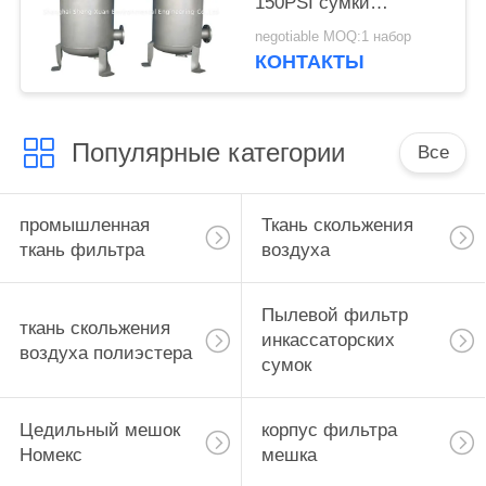
150PSI сумки
углерода стальной
negotiable MOQ:1 набор
Multi
КОНТАКТЫ
Популярные категории
Все
промышленная
Ткань скольжения
ткань фильтра
воздуха
Пылевой фильтр
ткань скольжения
инкассаторских
воздуха полиэстера
сумок
Цедильный мешок
корпус фильтра
Номекс
мешка