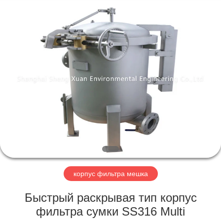
Engineering
Co.,LTD.
All
Rights
Reserved.
Developed
by
ECER
ДОМ
ПРОДУКТЫ
О
НАС
ПУТЕШЕСТВИЕ
ФАБРИКИ
корпус фильтра мешка
Быстрый раскрывая тип корпус
ПРОВЕРКА
фильтра сумки SS316 Multi