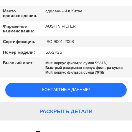
КАЧЕСТВА
Место
сделанный в Китае
происхождения:
СВЯЖИТЕСЬ
Фирменное
AUSTIN FILTER
МЫ
наименование:
Сертификация:
ISO 9001-2008
СПРОСИТЕ
Номер модели:
SX-2P2S
ЦИТАТУ
Высокий свет:
,
Multi корпус фильтра сумки SS316
,
Быстрый раскрывая корпус фильтра сумки
Multi корпус фильтра сумки 70T/h
КАРТА
САЙТА
КОНТАКТНЫЕ ДАННЫЕ!
PRIVACY
РАСКРЫТЬ ДЕТАЛИ
POLICY