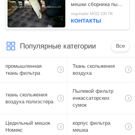
мешки сборника пыли
GCP
negotiable MOQ:100 ПК
КОНТАКТЫ
Популярные категории
Все
промышленная
Ткань скольжения
ткань фильтра
воздуха
Пылевой фильтр
ткань скольжения
инкассаторских
воздуха полиэстера
сумок
Цедильный мешок
корпус фильтра
Номекс
мешка