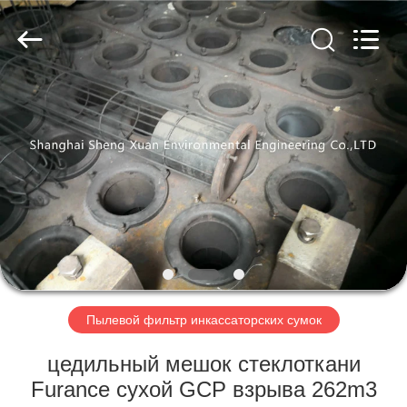
Engineering
Co.,LTD.
All
Rights
Reserved.
Developed
by
ECER
ДОМ
ПРОДУКТЫ
О
НАС
ПУТЕШЕСТВИЕ
ФАБРИКИ
Пылевой фильтр инкассаторских сумок
цедильный мешок стеклоткани
ПРОВЕРКА
Furance сухой GCP взрыва 262m3