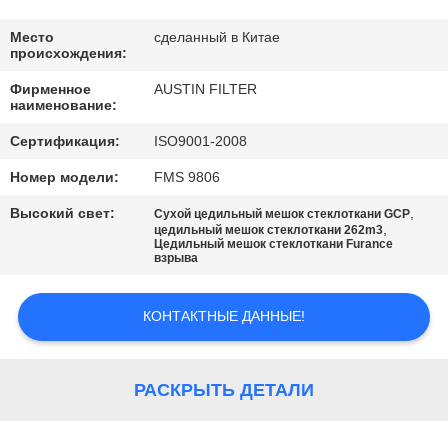
КАЧЕСТВА
Место
сделанный в Китае
происхождения:
СВЯЖИТЕСЬ
Фирменное
AUSTIN FILTER
МЫ
наименование:
Сертификация:
ISO9001-2008
СПРОСИТЕ
Номер модели:
FMS 9806
ЦИТАТУ
Высокий свет:
,
Сухой цедильный мешок стеклоткани GCP
,
цедильный мешок стеклоткани 262m3
Цедильный мешок стеклоткани Furance
КАРТА
взрыва
САЙТА
КОНТАКТНЫЕ ДАННЫЕ!
PRIVACY
POLICY
РАСКРЫТЬ ДЕТАЛИ