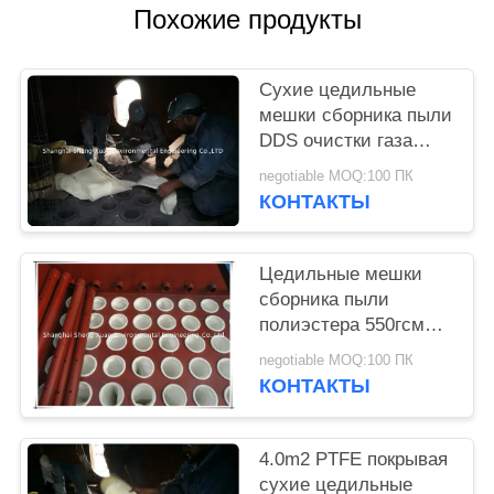
Похожие продукты
Сухие цедильные
мешки сборника пыли
DDS очистки газа
GCP
negotiable MOQ:100 ПК
КОНТАКТЫ
Цедильные мешки
сборника пыли
полиэстера 550гсм
печи сплавов
negotiable MOQ:100 ПК
КОНТАКТЫ
4.0m2 PTFE покрывая
сухие цедильные