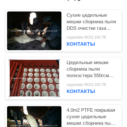
Сухие цедильные
мешки сборника пыли
DDS очистки газа
GCP
negotiable MOQ:100 ПК
КОНТАКТЫ
Цедильные мешки
сборника пыли
полиэстера 550гсм
печи сплавов
negotiable MOQ:100 ПК
КОНТАКТЫ
4.0m2 PTFE покрывая
сухие цедильные
мешки сборника пыли