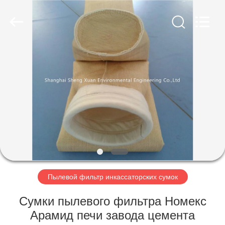
Environmental
Engineering
Co.,LTD.
All
Rights
Reserved.
Developed
by
ДОМ
ECER
ПРОДУКТЫ
О
НАС
ПУТЕШЕСТВИЕ
ФАБРИКИ
Пылевой фильтр инкассаторских сумок
Сумки пылевого фильтра Номекс
ПРОВЕРКА
Арамид печи завода цемента