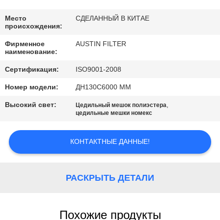
КАЧЕСТВА
Место
СДЕЛАННЫЙ В КИТАЕ
происхождения:
СВЯЖИТЕСЬ
Фирменное
AUSTIN FILTER
МЫ
наименование:
Сертификация:
ISO9001-2008
СПРОСИТЕ
Номер модели:
ДН130С6000 ММ
ЦИТАТУ
Высокий свет:
,
Цедильный мешок полиэстера
цедильные мешки номекс
КАРТА
САЙТА
КОНТАКТНЫЕ ДАННЫЕ!
PRIVACY
РАСКРЫТЬ ДЕТАЛИ
POLICY
Похожие продукты