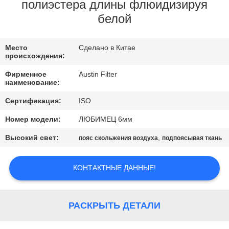
КАЧЕСТВА
полиэстера длины флюидизируя
белой
СВЯЖИТЕСЬ
Место
Сделано в Китае
МЫ
происхождения:
Фирменное
Austin Filter
СПРОСИТЕ
наименование:
ЦИТАТУ
Сертификация:
ISO
Номер модели:
ЛЮБИМЕЦ 6мм
КАРТА
Высокий свет:
,
пояс скольжения воздуха
подпоясывая ткань
САЙТА
КОНТАКТНЫЕ ДАННЫЕ!
PRIVACY
POLICY
РАСКРЫТЬ ДЕТАЛИ