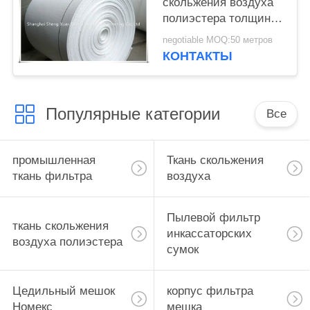
скольжения воздуха
полиэстера толщины
атмосферного
negotiable MOQ:50 метров
сопротивления 6мм
КОНТАКТЫ
Популярные категории
Все
промышленная
Ткань скольжения
ткань фильтра
воздуха
Пылевой фильтр
ткань скольжения
инкассаторских
воздуха полиэстера
сумок
Цедильный мешок
корпус фильтра
Номекс
мешка