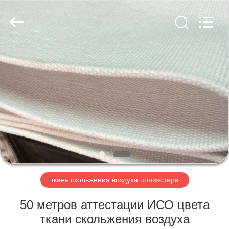
Engineering
Co.,LTD.
All
Rights
Reserved.
Developed
by
ECER
ДОМ
ПРОДУКТЫ
О
НАС
ПУТЕШЕСТВИЕ
ФАБРИКИ
ткань скольжения воздуха полиэстера
50 метров аттестации ИСО цвета
ПРОВЕРКА
ткани скольжения воздуха