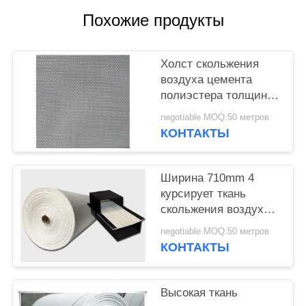
Похожие продукты
Холст скольжения
воздуха цемента
полиэстера толщины
5mm
negotiable MOQ:50 метров
КОНТАКТЫ
Ширина 710mm 4
курсирует ткань
скольжения воздуха
полиэстера
negotiable MOQ:50 метров
псевдоожижения
КОНТАКТЫ
Высокая ткань