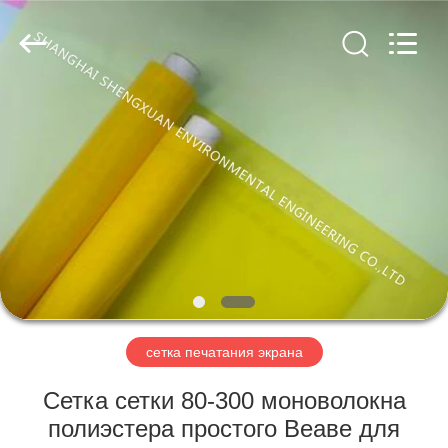
Engineering
Co.,LTD.
All
Rights
Reserved.
Developed
by
ECER
ДОМ
ПРОДУКТЫ
О
НАС
ПУТЕШЕСТВИЕ
ФАБРИКИ
сетка печатания экрана
Сетка сетки 80-300 моноволокна
ПРОВЕРКА
полиэстера простого Веаве для