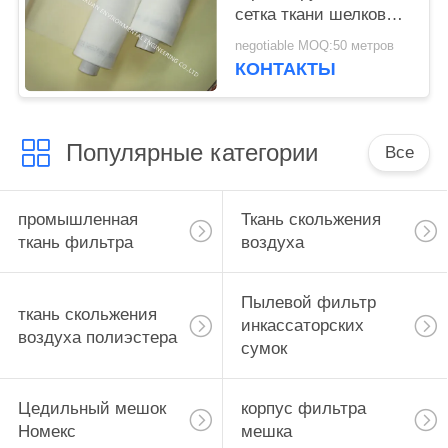
сетка ткани шелковой
ширмы полиэстера
negotiable MOQ:50 метров
моноволокна
КОНТАКТЫ
ЛЮБИМЦА
Популярные категории
Все
промышленная
Ткань скольжения
ткань фильтра
воздуха
Пылевой фильтр
ткань скольжения
инкассаторских
воздуха полиэстера
сумок
Цедильный мешок
корпус фильтра
Номекс
мешка