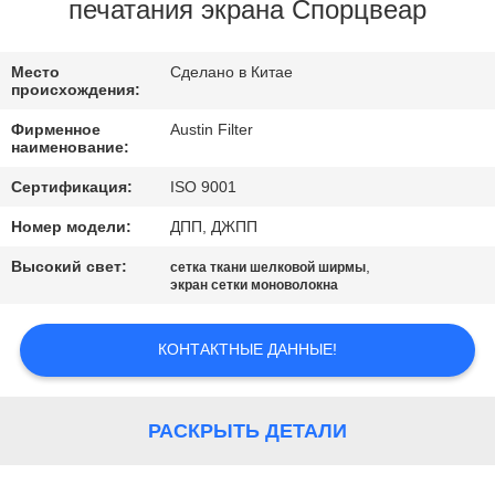
КАЧЕСТВА
печатания экрана Спорцвеар
СВЯЖИТЕСЬ
Место
Сделано в Китае
происхождения:
МЫ
Фирменное
Austin Filter
наименование:
СПРОСИТЕ
Сертификация:
ISO 9001
ЦИТАТУ
Номер модели:
ДПП, ДЖПП
Высокий свет:
,
сетка ткани шелковой ширмы
КАРТА
экран сетки моноволокна
САЙТА
КОНТАКТНЫЕ ДАННЫЕ!
PRIVACY
POLICY
РАСКРЫТЬ ДЕТАЛИ