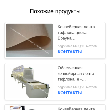
Похожие продукты
Конвейерная лента
тефлона цвета
Брауна,
высокотемпературная
negotiable MOQ:10 метров
конвейерная лента с
КОНТАКТЫ
прилипателем
силикона
Облегченная
конвейерная лента
тефлона, е -
стеклянный тип
negotiable MOQ:20 метров
конвейерная лента
КОНТАКТЫ
пряжи стеклоткани
Конвейерная лента