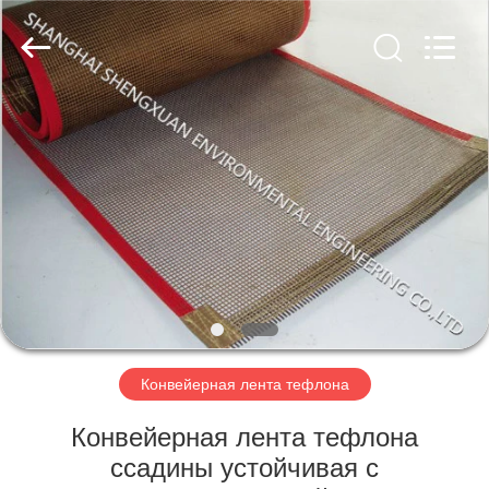
Engineering
Co.,LTD.
All
Rights
Reserved.
Developed
by
ECER
ДОМ
ПРОДУКТЫ
О
НАС
ПУТЕШЕСТВИЕ
ФАБРИКИ
Конвейерная лента тефлона
Конвейерная лента тефлона
ПРОВЕРКА
ссадины устойчивая с