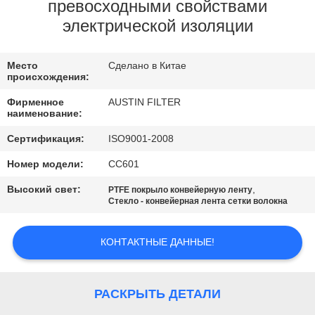
КАЧЕСТВА
превосходными свойствами
электрической изоляции
СВЯЖИТЕСЬ
Место
Сделано в Китае
МЫ
происхождения:
Фирменное
AUSTIN FILTER
СПРОСИТЕ
наименование:
ЦИТАТУ
Сертификация:
ISO9001-2008
Номер модели:
СС601
КАРТА
Высокий свет:
,
PTFE покрыло конвейерную ленту
Стекло - конвейерная лента сетки волокна
САЙТА
КОНТАКТНЫЕ ДАННЫЕ!
PRIVACY
POLICY
РАСКРЫТЬ ДЕТАЛИ