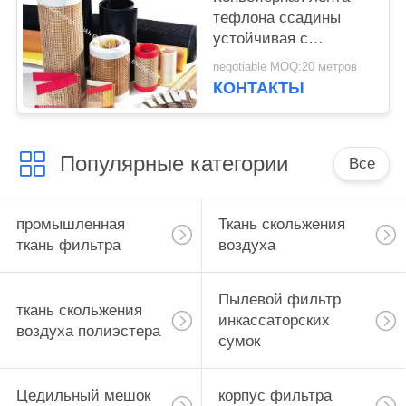
тефлона ссадины
устойчивая с
превосходными
negotiable MOQ:20 метров
свойствами
КОНТАКТЫ
электрической
изоляции
Популярные категории
Все
промышленная
Ткань скольжения
ткань фильтра
воздуха
Пылевой фильтр
ткань скольжения
инкассаторских
воздуха полиэстера
сумок
Цедильный мешок
корпус фильтра