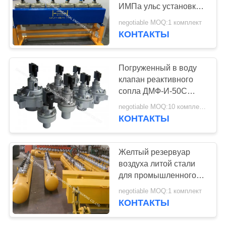
ИМПа ульс установки
бака для хранения
negotiable MOQ:1 комплект
воздуха блока фильтра
КОНТАКТЫ
GCP обжатые
Погруженный в воду
клапан реактивного
сопла ДМФ-И-50С
ИМПа ульс для
negotiable MOQ:10 комплектов
промышленных
КОНТАКТЫ
фильтров сумки
сборников пыли
Дедустинг
Желтый резервуар
воздуха литой стали
для промышленного
корпуса фильтра сумки
negotiable MOQ:1 комплект
сборника пыли
КОНТАКТЫ