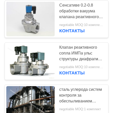
Сенсативе 0.2-0.8
обработки вакуума
клапана реактивного
сопла ИМПа ульс Мпа
negotiable MOQ:10 комплектов
исключая вредные
КОНТАКТЫ
примеси
Клапан реактивного
сопла ИМПа ульс
структуры диафрагмы,
анти- клапан ИМПа
negotiable MOQ:10 комплектов
ульс взрыва ДМФ-
КОНТАКТЫ
И-76С пневматический
сталь углерода систем
контроля за
обеспыливанием
воздуха тома 650м3
negotiable MOQ:1 комплект
устанавливая клапан