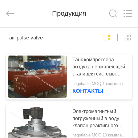
Engineering
Co.,LTD.
All
Продукция
Rights
Reserved.
Developed
by
ECER
ДОМ
air pulse valve
ПРОДУКТЫ
Танк компрессора
воздуха нержавеющей
О
стали для системы
НАС
воздуха сборников
negotiable MOQ:1 комплект
фильтра сумки
КОНТАКТЫ
пульсируя
ПУТЕШЕСТВИЕ
ФАБРИКИ
Электромагнитный
погруженный в воду
клапан реактивного
ПРОВЕРКА
сопла ИМПа ульс,
negotiable MOQ:10 комплектов