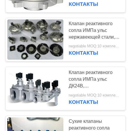
КАЧЕСТВА
клапан ИМПа ульс
КОНТАКТЫ
воздуха Мпа ДМФ-
И-62С 0,5
СВЯЖИТЕСЬ
Клапан реактивного
МЫ
сопла ИМПа ульс
нержавеющей стали,
клапаны ИМПа ульс
СПРОСИТЕ
negotiable MOQ:10 комплектов
сборника пыли АК220В
КОНТАКТЫ
ЦИТАТУ
электрические
Клапан реактивного
КАРТА
сопла ИМПа ульс
САЙТА
ДК24В,
пневматическая
negotiable MOQ:10 комплектов
диафрагма
КОНТАКТЫ
PRIVACY
управляемые клапаны
POLICY
ИМПа ульс сборника
пыли
Сухие клапаны
реактивного сопла